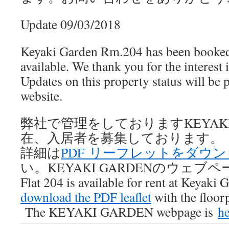
Update 09/03/2018
Keyaki Garden Rm.204 has been booked 
available. We thank you for the interest 
Updates on this property status will be
website.
弊社で管理をしておりますKEYAKI
在、入居者を募集しております。
詳細は
PDF リーフレットをダウ
い。KEYAKI GARDENのウェブ
Flat 204 is available for rent at Keyaki 
download the PDF leaflet
with the floor
The KEYAKI GARDEN webpage is
he