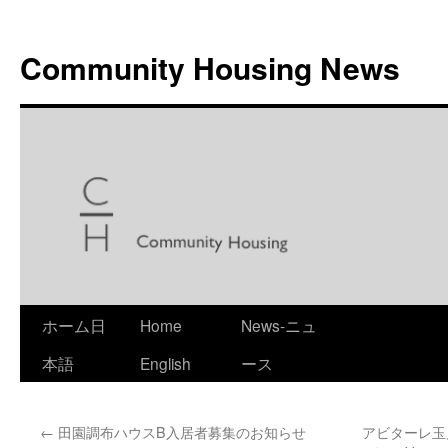
Skip
to
Community Housing News
content
ホーム日
Home
News-ニュ
本語
English
ース
←
田園調布ハウスB入居者募集のお知らせ
アビターレ玉