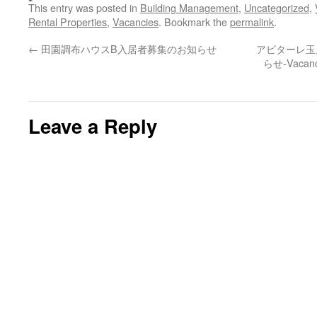
This entry was posted in
Building Management
,
Uncategorized
,
Rental Properties
,
Vacancies
. Bookmark the
permalink
.
←
田園調布ハウスB入居者募集のお知らせ
アビターレ玉
らせ-Vacancy
Leave a Reply